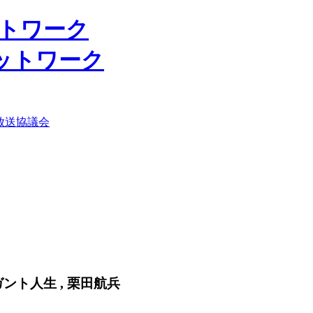
ットワーク
放送協議会
レガント人生 , 栗田航兵