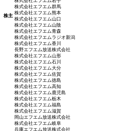
株式会社エフエム岩手
株式会社エフエム群馬
株式会社エフエム熊本
株主
株式会社エフエム山口
株式会社エフエム山陰
株式会社エフエム青森
株式会社エフエムラジオ新潟
株式会社エフエム香川
長野エフエム放送株式会社
株式会社エフエム山形
株式会社エフエム石川
株式会社エフエム大分
株式会社エフエム佐賀
株式会社エフエム徳島
株式会社エフエム高知
株式会社エフエム鹿児島
株式会社エフエム栃木
株式会社エフエム福島
株式会社エフエム滋賀
岡山エフエム放送株式会社
株式会社エフエム岐阜
兵庫エフエム放送株式会社