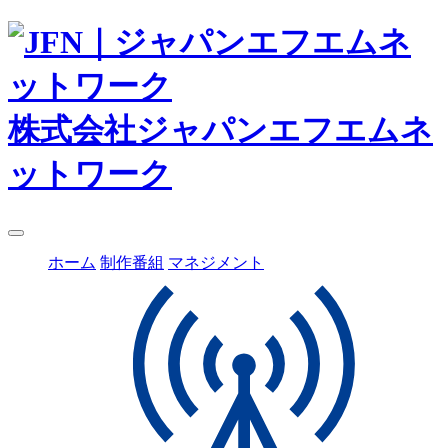
株式会社ジャパンエフエムネ
ットワーク
ホーム
制作番組
マネジメント