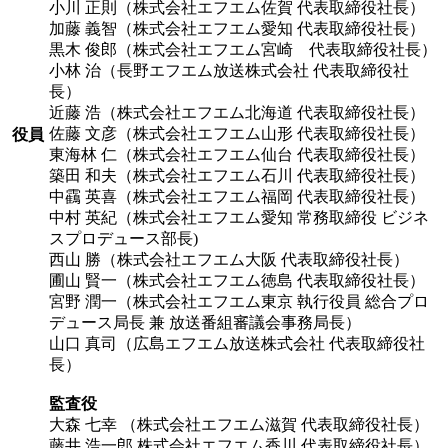
小川 正則（株式会社エフエム佐賀 代表取締役社長）
加藤 義智（株式会社エフエム愛知 代表取締役社長）
黒木 俊郎（株式会社エフエム宮崎 代表取締役社長）
小林 治（長野エフエム放送株式会社 代表取締役社
長）
近藤 浩（株式会社エフエム北海道 代表取締役社長）
佐藤 文彦（株式会社エフエム山形 代表取締役社長）
役員
東海林 仁（株式会社エフエム仙台 代表取締役社長）
築田 和夫（株式会社エフエム石川 代表取締役社長）
中靍 英喜（株式会社エフエム福岡 代表取締役社長）
中村 英紀（株式会社エフエム愛知 常務取締役 ビジネ
スプロデュース部長)
西山 勝（株式会社エフエム大阪 代表取締役社長）
圃山 賢一（株式会社エフエム徳島 代表取締役社長）
宮野 潤一（株式会社エフエム東京 執行役員 総合プロ
デュース局長 兼 放送番組審議会事務局長）
山口 真司（広島エフエム放送株式会社 代表取締役社
長）
監査役
大森 七幸 （株式会社エフエム滋賀 代表取締役社長）
藤井 浩一郎 株式会社エフエム香川 代表取締役社長）