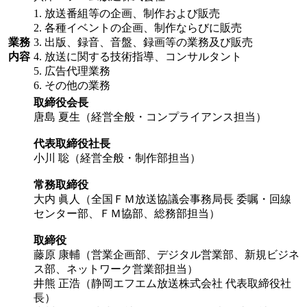
1. 放送番組等の企画、制作および販売
2. 各種イベントの企画、制作ならびに販売
業務
3. 出版、録音、音盤、録画等の業務及び販売
内容
4. 放送に関する技術指導、コンサルタント
5. 広告代理業務
6. その他の業務
取締役会長
唐島 夏生（経営全般・コンプライアンス担当）
代表取締役社長
小川 聡（経営全般・制作部担当）
常務取締役
大内 眞人（全国ＦＭ放送協議会事務局長 委嘱・回線
センター部、ＦＭ協部、総務部担当）
取締役
藤原 康輔（営業企画部、デジタル営業部、新規ビジネ
ス部、ネットワーク営業部担当）
井熊 正浩（静岡エフエム放送株式会社 代表取締役社
長）