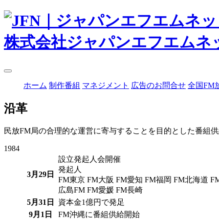
株式会社ジャパンエフエムネ
ホーム
制作番組
マネジメント
広告のお問合せ
全国FM
沿革
民放FM局の合理的な運営に寄与することを目的とした番組
1984
設立発起人会開催
発起人
3月29日
FM東京 FM大阪 FM愛知 FM福岡 FM北海道 F
広島FM FM愛媛 FM長崎
5月31日
資本金1億円で発足
9月1日
FM沖縄に番組供給開始