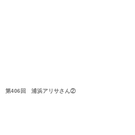
第406回 浦浜アリサさん②