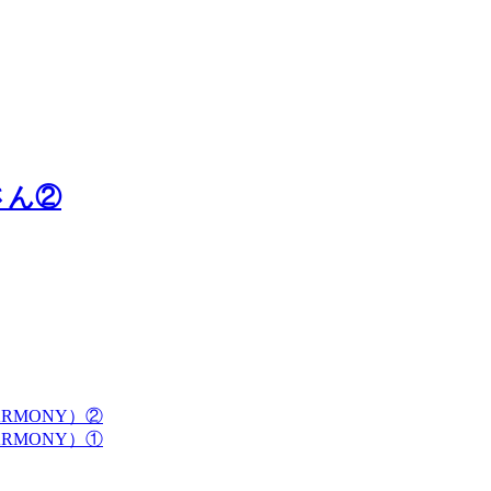
さん②
ARMONY）②
ARMONY）①