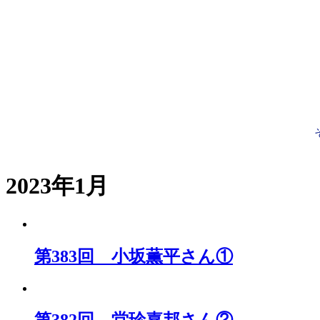
コ
ン
テ
ン
ツ
へ
ス
キ
ッ
プ
2023年1月
第383回 小坂薫平さん①