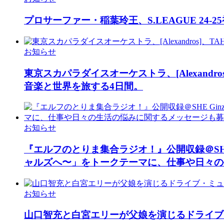
プロサーファー・稲葉玲王、S.LEAGUE 2
お知らせ
東京スカパラダイスオーケストラ、[Alexandr
音楽と世界を旅する4日間。
お知らせ
『エルフのとりま集合ラジオ！』公開収録＠SHE
ャルズへ〜」をトークテーマに、仕事や日々の
お知らせ
山口智充と白宮エリーが父娘を演じるドライブ・ミュ