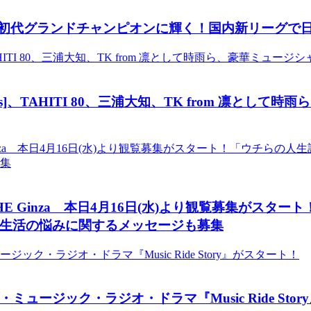
4-25初代グランドチャンピオンに輝く！国内新リーグで
os]、TAHITI 80、三浦大知、TK from 凛と
 Ginza 本日4月16日(水)より観覧募集がスタ
生活の悩みに関するメッセージも募集
ージック・ラジオ・ドラマ『Music Ride Stor