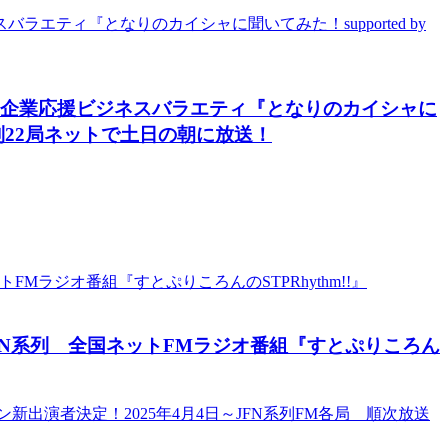
の企業応援ビジネスバラエティ『となりのカイシャに
系列22局ネットで土日の朝に放送！
FN系列 全国ネットFMラジオ番組『すとぷりころん