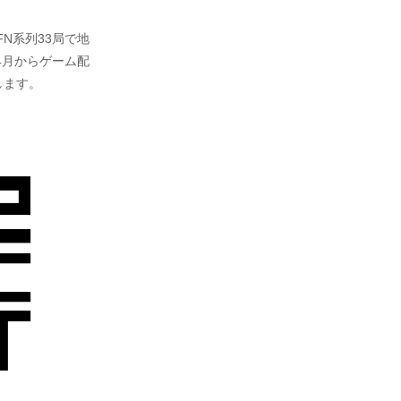
FN系列33局で地
、4月からゲーム配
します。