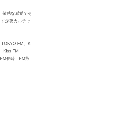
と、敏感な感覚でそ
出す深夜カルチャ
OKYO FM、K-
iss FM
FM長崎、FM熊