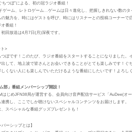
“ぐちつぼ”による、初の冠ラジオ番組！
ードゲーム、レトロゲーム…ゲームは日々進化し、把握しきれない数のタ
ムの魅力を、時にはゲストを呼び、時にはリスナーとの投稿コーナーで
ジオ番組！
初回放送は4月7日(月)深夜です。
ト>
ちつぼです！このたび、ラジオ番組をスタートすることになりました。
び出して、地上波で皆さんとお会いできることがとても楽しみです！ぐ
詳しくない人にも楽しんでいただけるような番組にしたいです！よろし
ェム部」番組メンバーシップ開設！
FMはじめJFN38局が運営する、会員向け音声配信サービス「AuDee(オ
も連携し、ここでしか聴けないスペシャルコンテンツをお届けします。
は、スペシャルな番組グッズプレゼントも！
メンバーシップとは】