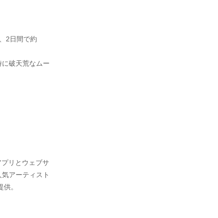
。
は、2日間で約
時に破天荒なムー
アプリとウェブサ
人気アーティスト
提供。