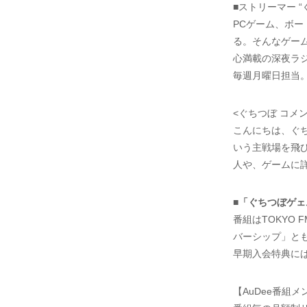
■ストリーマー 
PCゲーム、ボ
る。そんなゲー
心満載の深夜ラ
毎週月曜日担当。
<ぐちつぼ コメン
こんにちは、ぐ
いう主戦場を飛
人や、ゲームに
■「ぐちつぼゲ
番組はTOKYO 
バーシップ」と
早期入会特典に
【AuDee番組