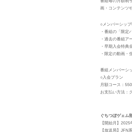
番組毎の月額制
画・コンテンツ
○メンバーシップ
・番組の「限定
・過去の番組ア
・早期入会特典
・限定の動画・
番組メンバーシッ
○入会プラン
月額コース：55
お支払い方法：クレ
ぐちつぼゲェム
【開始月】2025
【放送局】JFN系