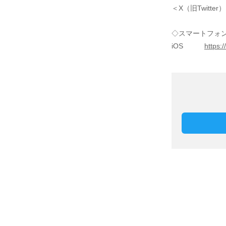
＜X（旧Twitte
◇スマートフォ
iOS
https: