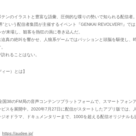
ボテンのイラストと豊富な語彙、圧倒的な喋りの勢いで知られる配信者
”という配信者集団が主催するイベント『GENKAI REVOLVER!!』で
ファンが来場し、観客を熱狂の渦に巻き込んだ。
は迫真の絶叫を響かせ、人狼系ゲームではパッションと頭脳を駆使し、
す。
が訪れることはない。
ーディー）とは】
ほか全国38のFM局の音声コンテンツプラットフォームで、スマートフォン
ビスを展開中。2020年7月27日に配信がスタートしたアプリ版では、
ジオドラマ、ドキュメンタリーまで、1000を超える配信オリジナルも
＞
https://audee.jp/