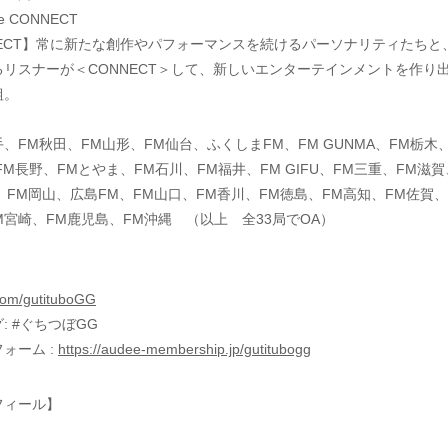
 CONNECT
ONNECT】常に新たな創作やパフォーマンスを続けるパーソナリティたち
リスナーが＜CONNECT＞して、新しいエンターテインメントを作り
組。
、FM秋田、FM山形、FM仙台、ふくしまFM、FM GUNMA、FM栃木、T
FM長野、FMとやま、FM石川、FM福井、FM GIFU、FM三重、FM滋賀、K
陰、FM岡山、広島FM、FM山口、FM香川、FM徳島、FM高知、FM佐賀、
M宮崎、FM鹿児島、FM沖縄 （以上 全33局でOA）
.com/gutituboGG
: #ぐちつぼGG
ォーム :
https://audee-membership.jp/gutitubogg
フィール】