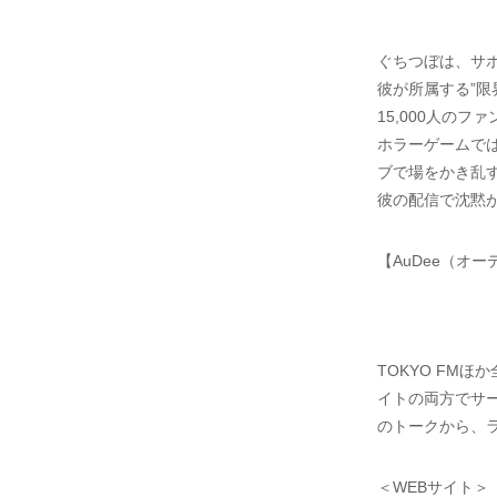
ぐちつぼは、サ
彼が所属する”限界
15,000人の
ホラーゲームで
ブで場をかき乱
彼の配信で沈黙
【AuDee（オ
TOKYO FM
イトの両方でサー
のトークから、ラ
＜WEBサイト