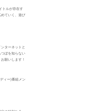
イトルが存在す
広めていく、遊び
インターネットと
ちつぼを知らない
くお願いします！
ーディー)番組メン