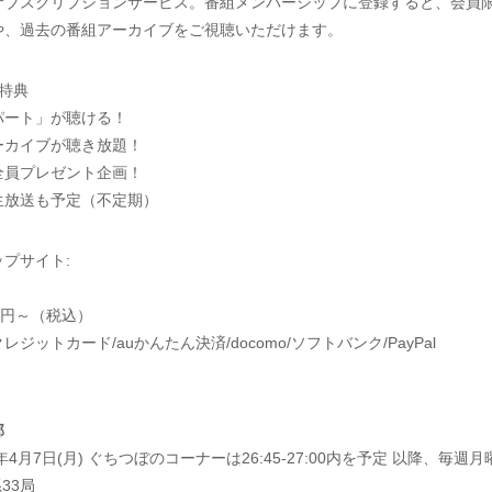
サブスクリプションサービス。番組メンバーシップに登録すると、会員
や、過去の番組アーカイブをご視聴いただけます。
特典
パート」が聴ける！
ーカイブが聴き放題！
全員プレゼント企画！
生放送も予定（不定期）
プサイト:
0円～（税込）
ジットカード/auかんたん決済/docomo/ソフトバンク/PayPal
部
年4月7日(月) ぐちつぼのコーナーは26:45-27:00内を予定 以降、毎週
33局