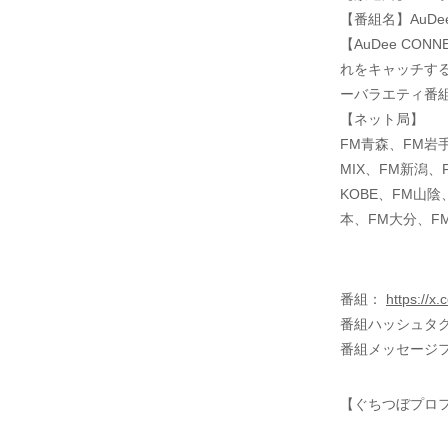
【番組名】AuDee
【AuDee C
れをキャッチする
ーバラエティ番
【ネット局】
FM青森、FM岩手
MIX、FM新潟、
KOBE、FM山
本、FM大分、F
番組：
https://x
番組ハッシュタグ
番組メッセージフ
【ぐちつぼプロ