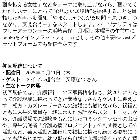
難を抱える女性」などをテーマに取り上げながら、聴いてく
れたリスナーにとって“心地よい居場所”を提供することを目
指したPodcast新番組「やまなし♥つながる時間 ～気づき、つ
ながり、支え合う～」をスタートします。パーソナリティは
フリーアナウンサーの浜崎美保。月2回、木曜日の午前中に
radikoをメインプラットフォームとし、その他主要Podcastプ
ラットフォームでも配信予定です。
初回配信について
• 配信日
：2025年９月11日（木）
• ゲスト
：メイプル超合金 安藤なつ さん
• 主なトーク内容
：
初回配信では、介護福祉士の国家資格を持ち、約20年にわた
って介護現場に携わってきた安藤なつさんをゲストに迎えま
す。相方・カズレーザーさんの結婚にも触れながら、祝福と
ともに人生の節目を一緒に喜んだお話からスタート。そこか
ら、介護現場での経験をもとにしたコミックエッセイの出版
や、厚生労働省「介護応援プロジェクト」の副団長としての
活動など、芸人活動と並行して福祉に携わり続ける姿勢につ
いても語られます。幼少期から自然に介護に関わってきた背