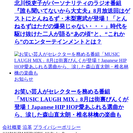
北川悦吏子がパーソナリティのラジオ番組
『誰も聞いてないから大丈夫』8月放送回はゲ
ストにとんねるず・木梨憲武が登場！「とん
ねるずはただの爆発じゃない・・・」時代を
駆け抜けた二人が語る“あの頃”と、“これか
ら”のエンターテインメントとは？
お知らせ
お笑い芸人がセレクターを務める番組
「MUSIC LAUGH MIX」8月は街裏ぴんくが
登場！Japanese HIP HOP愛あふれる選曲か
ら、涙した森山直太朗・椎名林檎の楽曲も
会社概要
沿革
プライバシーポリシー