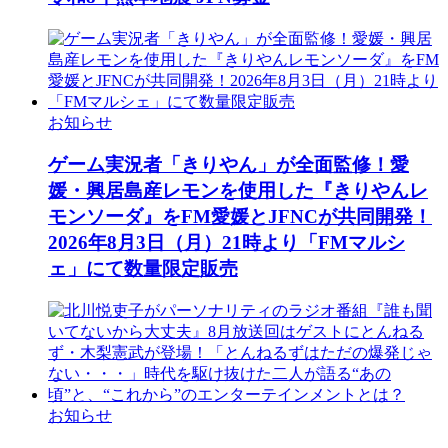
お知らせ
ゲーム実況者「きりやん」が全面監修！愛
媛・興居島産レモンを使用した『きりやんレ
モンソーダ』をFM愛媛とJFNCが共同開発！
2026年8月3日（月）21時より「FMマルシ
ェ」にて数量限定販売
お知らせ