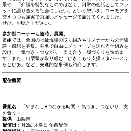
景や、「介護を特別なものではなく、日常の会話としてフラ
ットに語り合える社会にしたい」という想いを、ユーモアを
交えつつも誠実で力強いメッセージで届けてくれました。
ぜひ、お聴きください。
参加型コーナーも随時、展開。
番組では、全国の福祉現場の取り組みやリスナーからの体験
談・感想を募集。匿名で自由にメッセージを送れる仕組みを
設け、「気づき・つながり・支え合う」場づくりを進めま
す。また、山梨県が取り組む「ひきこもり支援メタバースふ
らとぴあ」など、先進的な事例も紹介します。
配信概要
番組名
：「やまなし♥つながる時間 ～気づき、つながり、支
え合う～」
提供
：山梨県
配信日
：月2回 木曜日 午前配信