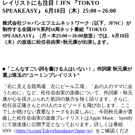
レイリストにも注目！JFN 『TOKYO
SPEAKEASY』 6月18日（木）25:00～26:00
株式会社ジャパンエフエムネットワーク（以下、JFNC）が
制作する全国JFN系列34局ネット番組『TOKYO
SPEAKEASY』（月～木25:00～26:00放送）では、6月18日
（木）の放送に松任谷由実×秋元康が出演します。
■「こんなすごい詞を書ける人はいない！」作詞家 秋元康が
選ぶ珠玉の”ユーミンプレイリスト”
「右に見える競馬場 左にビール工場」「あの人のママに会
うために」など、松任谷由実の楽曲について、作詞家・秋元
康が心を揺さぶられた歌詞の魅力を熱く語ります。さらに、
松任谷正隆さんとの3人のエピソードも飛び出します。ここ
でしか聴けない貴重なトークをお楽しみに。今回秋元康が選
曲した松任谷由実の楽曲プレイリストはApple Music、Spotify
にて放送後に公開予定となっております。詳しくは番組
SNS（
https://x.com/TokyoSpeakeasy?lang=ja
）をご確認くださ