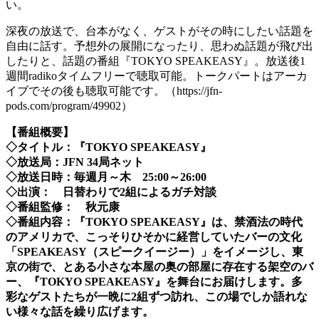
い。
深夜の放送で、台本がなく、ゲストがその時にしたい話題を
自由に話す。予想外の展開になったり、思わぬ話題が飛び出
したりと、話題の番組『TOKYO SPEAKEASY』。放送後1
週間radikoタイムフリーで聴取可能。トークパートはアーカ
イブでその後も聴取可能です。（https://jfn-
pods.com/program/49902）
【番組概要】
◇タイトル：『TOKYO SPEAKEASY』
◇放送局：JFN 34局ネット
◇放送日時：毎週月～木 25:00～26:00
◇出演： 日替わりで2組によるガチ対談
◇番組監修： 秋元康
◇番組内容：『TOKYO SPEAKEASY』は、禁酒法の時代
のアメリカで、こっそりひそかに経営していたバーの文化
「SPEAKEASY（スピークイージー）」をイメージし、東
京の街で、とある小さな本屋の奥の部屋に存在する架空のバ
ー、『TOKYO SPEAKEASY』を舞台にお届けします。多
彩なゲストたちが一晩に2組ずつ訪れ、この場でしか語れな
い様々な話を繰り広げます。