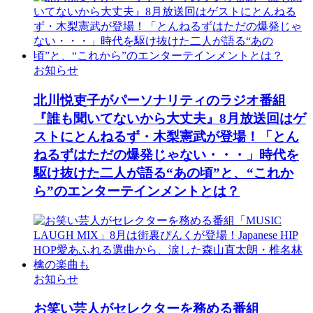
お知らせ
北川悦吏子がパーソナリティのラジオ番組
『誰も聞いてないから大丈夫』8月放送回はゲ
ストにとんねるず・木梨憲武が登場！「とん
ねるずはただの爆発じゃない・・・」時代を
駆け抜けた二人が語る“あの頃”と、“これか
ら”のエンターテインメントとは？
お知らせ
お笑い芸人がセレクターを務める番組