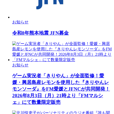
お知らせ
令和8年熊本地震 JFN募金
お知らせ
ゲーム実況者「きりやん」が全面監修！愛
媛・興居島産レモンを使用した『きりやんレ
モンソーダ』をFM愛媛とJFNCが共同開発！
2026年8月3日（月）21時より「FMマルシ
ェ」にて数量限定販売