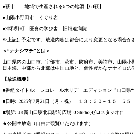
●萩市 地域で生産される6つの地酒【GI萩】
●山陽小野田市 くぐり岩
●津和野町 医食の学び舎 旧畑迫病院
※上記は予定です。放送内容は都合により変更となる場合が
＜“ナナシマチ”とは＞
山口県内の山口市、宇部市、萩市、防府市、美祢市、山陽小
日本海、中部から北部は中国山地と、個性豊かなナナイロの
【放送概要】
■番組タイトル: レコレールホリデーエディション『山口県“
■日時: 2025年7月21日（月・祝） １３：３０～１５：５５
■場所: JR新山口駅北口駅前広場“0 Studio(ゼロスタジオ)”
★公開生放送（自由に観覧いただけます）