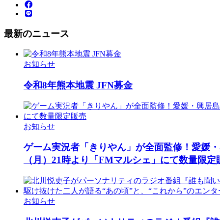
最新のニュース
お知らせ
令和8年熊本地震 JFN募金
お知らせ
ゲーム実況者「きりやん」が全面監修！愛媛・興
（月）21時より「FMマルシェ」にて数量限定
お知らせ