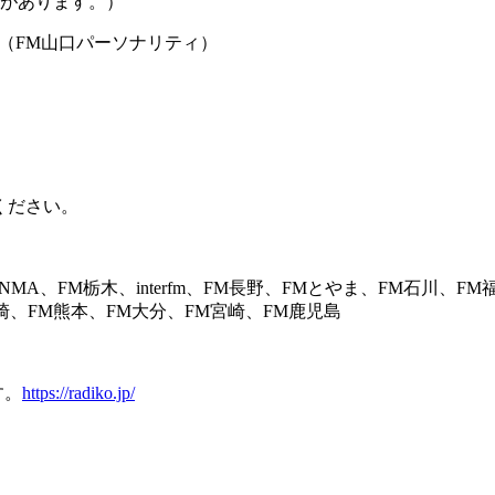
りがあります。）
（FM山口パーソナリティ）
。
ください。
MA、FM栃木、interfm、FM長野、FMとやま、FM石川、FM
崎、FM熊本、FM大分、FM宮崎、FM鹿児島
す。
https://radiko.jp/