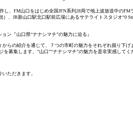
、FM山口をはじめ全国JFN系列28局で地上波放送中のFMラジオ
祝）、JR新山口駅北口駅前広場にあるサテライトスタジオ“0 St
ション『山口県“ナナシマチ”の魅力に迫る』
ィからの紹介を通じて、７つの市町の魅力をそれぞれ掘り下げ
ジを募集します。“山口”“ナナシマチ”の魅力を是非実感してく
介いただきます。