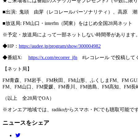
★ご来場者には番組のステッカーをプレゼント♪（※数に限
■出演: 鬼頭 由芽（レコレールパーソナリティ）、高原 潮
■放送局: FM山口・interfm（関東）をはじめ全国28局ネット
※予定・放送局によって一部ネットしない時間帯があります
◆HP：
https://audee.jp/program/show/300004982
◆番組X:
https://x.com/recorrer_jfn
#レコレール で投稿して
【ネット局】
FM青森、FM岩手、FM秋田、FM山形、ふくしまFM、FM GUN
FM、FM山口、FM愛媛、FM香川、FM徳島、FM高知、FM長
（以上 全28局でOA）
※オンエア地域では、radikoからスマホ・PCでも聴取可能で
ニュースをシェア