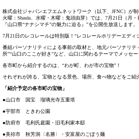
株式会社ジャパンエフエムネットワーク（以下、JFNC）が制作し
火曜：Shaula、水曜・木曜：鬼頭由芽）では、7月21日（月・
『山口県“ナナシマチ”の魅力に迫る』”を公開生放送します。
7月21日のレコレールは特別版！“レコレールホリデーエディ
番組パーソナリティによる事前の取材と、地元パーソナリテ
所”“山口のここが好き”など、山口に関わるテーマでメッセー
各市町から紹介するのは、“わが町、わが市の宝物”！
それぞれが誇る、宝物となる景色、場所、食べ物などをご紹
「紹介予定の各市町の宝物」
●山口市 国宝 瑠璃光寺五重塔
●宇部市 ときわ公園
●防府市 毛利氏庭園・旧毛利家本邸
●美祢市 秋芳洞〈名勝〉・安富屋のごぼう麺