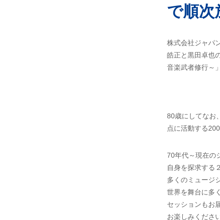
で順次
株式会社ジャパン
皓正と黒田卓也の対
音楽武者修行～
80歳にしてなお
点に活動する20
70年代～現在
自身を探求する
多くのミュージ
世界を舞台に多
セッションもお届
お楽しみくださ