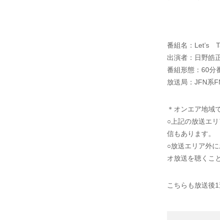
番組名：Let’s
出演者：日野皓
番組形態：60分
放送局：JFN系
＊オンエア地域で
○上記の放送エ
信もあります。
○放送エリア外
オ放送を聴くこ
こちらも放送後