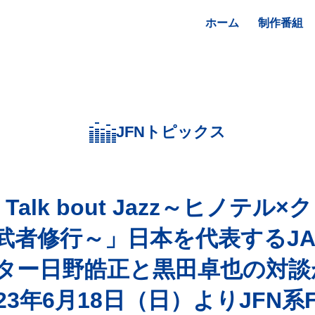
ホーム
制作番組
JFNトピックス
s Talk bout Jazz～ヒノテル
武者修行～」日本を代表するJA
ター日野皓正と黒田卓也の対談
23年6月18日（日）よりJFN系