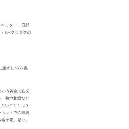
ンペッター、日野
ヒノテル×クロタクの
に渡米しNYを拠
という舞台で自分
ル、菊地雅章など
えたいこととは？
ンペットでの即興
放送予定。是非、