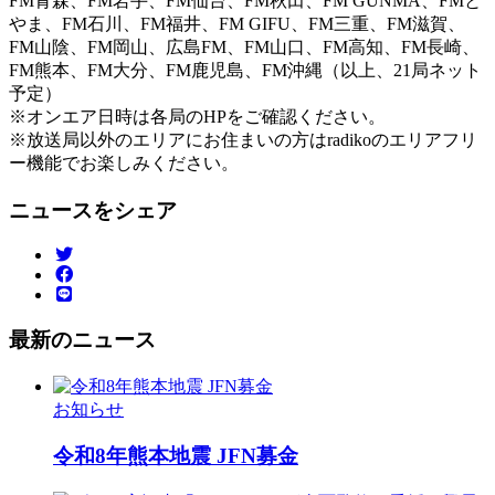
FM青森、FM岩手、FM仙台、FM秋田、FM GUNMA、FMと
やま、FM石川、FM福井、FM GIFU、FM三重、FM滋賀、
FM山陰、FM岡山、広島FM、FM山口、FM高知、FM長崎、
FM熊本、FM大分、FM鹿児島、FM沖縄（以上、21局ネット
予定）
※オンエア日時は各局のHPをご確認ください。
※放送局以外のエリアにお住まいの方はradikoのエリアフリ
ー機能でお楽しみください。
ニュースをシェア
最新のニュース
お知らせ
令和8年熊本地震 JFN募金