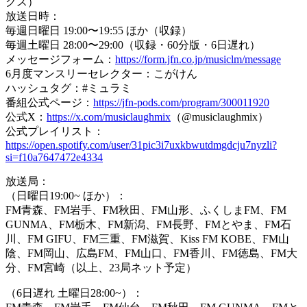
クス）
放送日時：
毎週日曜日 19:00〜19:55 ほか（収録）
毎週土曜日 28:00〜29:00（収録・60分版・6日遅れ）
メッセージフォーム：
https://form.jfn.co.jp/musiclm/message
6月度マンスリーセレクター：こがけん
ハッシュタグ：#ミュラミ
番組公式ページ：
https://jfn-pods.com/program/300011920
公式X：
https://x.com/musiclaughmix
（@musiclaughmix）
公式プレイリスト：
https://open.spotify.com/user/31pic3i7uxkbwutdmgdcju7nyzli?
si=f10a7647472e4334
放送局：
（日曜日19:00~ ほか）：
FM青森、FM岩手、FM秋田、FM山形、ふくしまFM、FM
GUNMA、FM栃木、FM新潟、FM長野、FMとやま、FM石
川、FM GIFU、FM三重、FM滋賀、Kiss FM KOBE、FM山
陰、FM岡山、広島FM、FM山口、FM香川、FM徳島、FM大
分、FM宮崎（以上、23局ネット予定）
（6日遅れ 土曜日28:00~）：