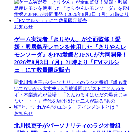
お知らせ
ゲーム実況者「きりやん」が全面監修！愛
媛・興居島産レモンを使用した『きりやんレ
モンソーダ』をFM愛媛とJFNCが共同開発！
2026年8月3日（月）21時より「FMマルシ
ェ」にて数量限定販売
お知らせ
北川悦吏子がパーソナリティのラジオ番組