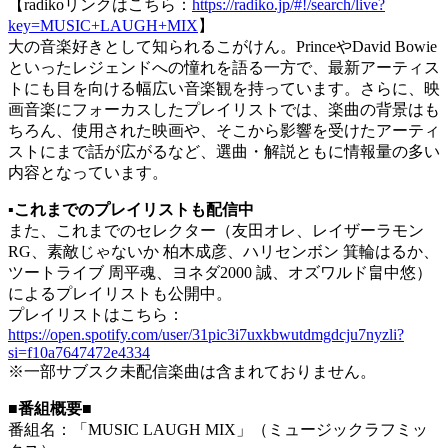
【radikoリンクはこちら：
https://radiko.jp/#!/search/live?
key=MUSIC+LAUGH+MIX
】
大の音楽好きとして知られるこがけん。PrinceやDavid Bowie
といったレジェンドへの憧れを語る一方で、最新アーティス
トにも目を向ける幅広い音楽観を持っています。さらに、映
画音楽にフォーカスしたプレイリストでは、楽曲の背景はも
ちろん、使用された映画や、そこから影響を受けたアーティ
ストにまで話が広がるなど、選曲・解説ともに情報量の多い
内容となっています。
▪️これまでのプレイリストも配信中
また、これまでのセレクター（友田オレ、レイザーラモン
RG、素敵じゃないか 柏木成彦、ハリセンボン 箕輪はるか、
ツートライブ 周平魂、ヨネダ2000 誠、オズワルド畠中悠）
によるプレイリストも公開中。
プレイリストはこちら：
https://open.spotify.com/user/31pic3i7uxkbwutdmgdcju7nyzli?
si=f10a7647472e4334
※一部サブスク未配信楽曲は含まれておりません。
■番組概要■
番組名：「MUSIC LAUGH MIX」（ミュージックラフミッ