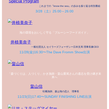
Special Program
これまでの『know the sea』の歩みを振り返る特別番組
3/28（土）25:00～26:00
海の環境をおいしく守る「ブルーシーフードガイド」
井植美奈子
一般社団法人 セイラーズフォーザシー日本支局 理事長兼CEO
11/28(金)16:30〜The Dave Fromm Show出演
「森づくりは、人づくり」かき漁師・畠山重篤さんの遺志を受け継ぎ未
来へ
畠山信
牡蠣漁師、森は海の恋人 理事長
11/23(日)17:40〜SUNDAY FINISHING LINE出演