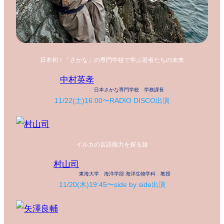
日本初！「さかな」の専門学校で学ぶ若者たちの未来
中村英孝
日本さかな専門学校 学務課長
11/22(土)16:00〜RADIO DISCO出演
イルカの言語能力を探る旅
村山司
東海大学 海洋学部 海洋生物学科 教授
11/20(木)19:45〜side by side出演