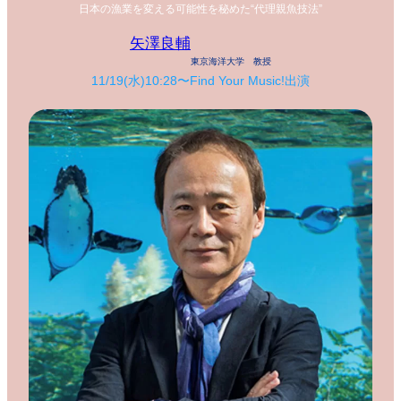
日本の漁業を変える可能性を秘めた“代理親魚技法”
矢澤良輔
東京海洋大学 教授
11/19(水)10:28〜Find Your Music!出演