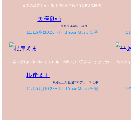
日本の漁業を変える可能性を秘めた“代理親魚技法”
矢澤良輔
東京海洋大学 教授
11/19(水)10:28〜Find Your Music!出演
11
宮城県気仙沼に移住して10年 漁業の担い手育成にかける想い
深海魚を
根岸えま
一般社団法人 歓迎プロデュース 理事
11/17(月)10:28〜Find Your Music!出演
10