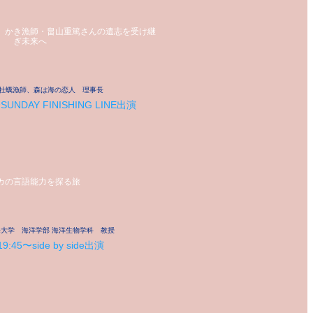
」かき漁師・畠山重篤さんの遺志を受け継
ぎ未来へ
牡蠣漁師、森は海の恋人 理事長
〜SUNDAY FINISHING LINE出演
カの言語能力を探る旅
海大学 海洋学部 海洋生物学科 教授
19:45〜side by side出演