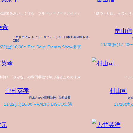
の環境をおいしく守る「ブルーシーフードガイド」
「森づくりは、人づくり
美奈
畠山信
一般社団法人 セイラーズフォーザシー日本支局 理事長兼
CEO
11/23(日)17:40
/28(金)16:30〜The Dave Fromm Show出演
本初！「さかな」の専門学校で学ぶ若者たちの未来
イル
中村英孝
村山司
日本さかな専門学校 学務課長
東
11/22(土)16:00〜RADIO DISCO出演
11/20(木)