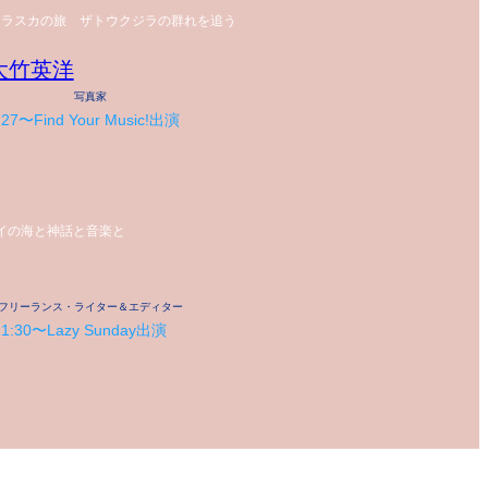
アラスカの旅 ザトウクジラの群れを追う
大竹英洋
写真家
:27〜Find Your Music!出演
イの海と神話と音楽と
フリーランス・ライター＆エディター
11:30〜Lazy Sunday出演