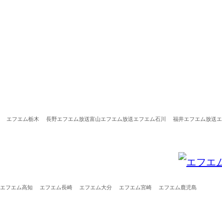
エフエム栃木
長野エフエム放送
富山エフエム放送
エフエム石川
福井エフエム放送
エ
エフエム高知
エフエム長崎
エフエム大分
エフエム宮崎
エフエム鹿児島