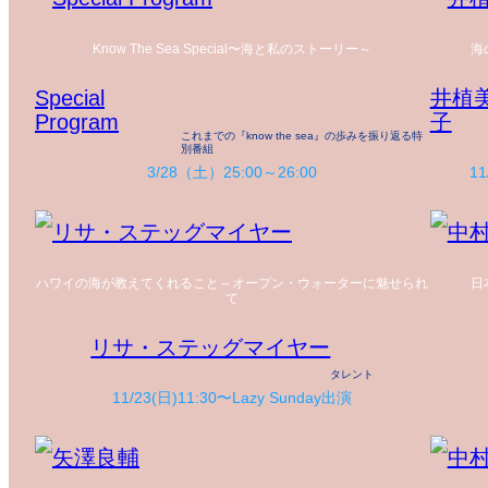
Know The Sea Special〜海と私のストーリー～
海
Special
井植
Program
子
これまでの『know the sea』の歩みを振り返る特
別番組
3/28（土）25:00～26:00
11
ハワイの海が教えてくれること～オープン・ウォーターに魅せられ
日
て
リサ・ステッグマイヤー
タレント
11/23(日)11:30〜Lazy Sunday出演