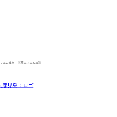
フエム岐阜
三重エフエム放送