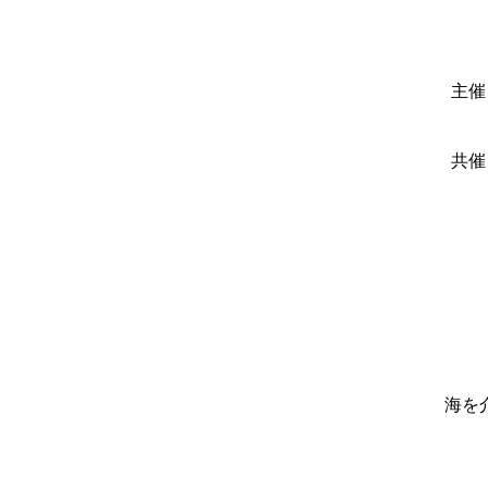
主催
共催
海を