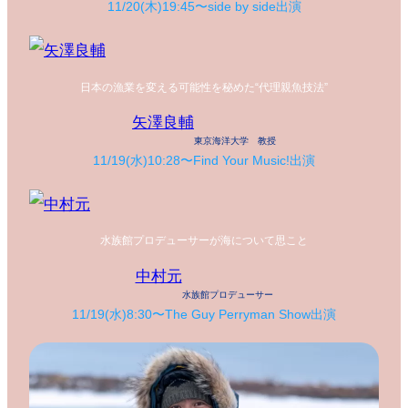
11/20(木)19:45〜side by side出演
日本の漁業を変える可能性を秘めた“代理親魚技法”
矢澤良輔
東京海洋大学 教授
11/19(水)10:28〜Find Your Music!出演
水族館プロデューサーが海について思こと
中村元
水族館プロデューサー
11/19(水)8:30〜The Guy Perryman Show出演