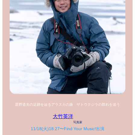
星野道夫の足跡を辿るアラスカの旅 ザトウクジラの群れを追う
大竹英洋
写真家
11/18(火)18:27〜Find Your Music!出演