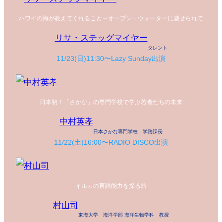
ハワイの海が教えてくれること～オープン・ウォーターに魅せられて
リサ・ステッグマイヤー
タレント
11/23(日)11:30〜Lazy Sunday出演
日本初！「さかな」の専門学校で学ぶ若者たちの未来
中村英孝
日本さかな専門学校 学務課長
11/22(土)16:00〜RADIO DISCO出演
イルカの言語能力を探る旅
村山司
東海大学 海洋学部 海洋生物学科 教授