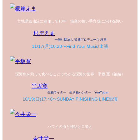
宮城県気仙沼に移住して10年 漁業の担い手育成にかける想い
根岸えま
一般社団法人 歓迎プロデュース 理事
11/17(月)10:28〜Find Your Music!出演
深海魚を釣って食べることでわかる深海の世界 平坂 寛（後編）
平坂寛
生物ライター 生き物ハンター YouTuber
10/19(日)17:40〜SUNDAY FINISHING LINE出演
ハワイの海と神話と音楽と
今井栄一