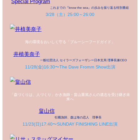
Special Program
これまでの『know the sea』の歩みを振り返る特別番組
3/28（土）25:00～26:00
海の環境をおいしく守る「ブルーシーフードガイド」
井植美奈子
一般社団法人 セイラーズフォーザシー日本支局 理事長兼CEO
11/28(金)16:30〜The Dave Fromm Show出演
「森づくりは、人づくり」かき漁師・畠山重篤さんの遺志を受け継ぎ未
来へ
畠山信
牡蠣漁師、森は海の恋人 理事長
11/23(日)17:40〜SUNDAY FINISHING LINE出演