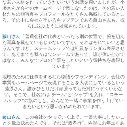
な若い人材を作っていきたいというお話を伺いましたが、小
堺さんが会社のホームページで気になったのは、その若い人
材たちの顔写真やプロフィールをたくさん掲載しているとこ
ろ。その中に会社を率いるキャプテンである藤山さんも、彼
らに並ぶように掲載されています。
藤山さん
「普通会社の代表といったら別の位置で、腕を組ん
だ写真を載せているじゃないですか。それはそれでいいと思
うんですけど、スチームシップでは社員をランダム表示させ
て、あくまでも我々はワンチームであって、誰が偉いとかで
はなく、みんなでプロの仕事をしたいという気持ちを表現し
ています」
地域のために仕事をするなら物語やブランディング、会社の
本質をホームページで表現することを大切にしているという
藤原さん。誰かひとりだけ頑張っても絶対にうまくいかな
い。そこで、社名には“チーム”と“シップ”を入れ、“スチー
ムシップ”の旗のもと、みんなで一緒に事業を作り上げてい
きたいという思いが込められています。
藤山さん
「この会社をやっていく上で、一番大事にしたいこ
とを最近決めたんです。それは“親孝行”。両親にお年玉をあ