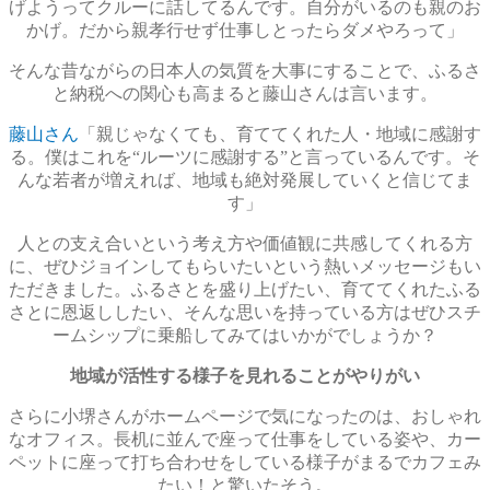
げようってクルーに話してるんです。自分がいるのも親のお
かげ。だから親孝行せず仕事しとったらダメやろって」
そんな昔ながらの日本人の気質を大事にすることで、ふるさ
と納税への関心も高まると藤山さんは言います。
藤山さん
「親じゃなくても、育ててくれた人・地域に感謝す
る。僕はこれを“ルーツに感謝する”と言っているんです。そ
んな若者が増えれば、地域も絶対発展していくと信じてま
す」
人との支え合いという考え方や価値観に共感してくれる方
に、ぜひジョインしてもらいたいという熱いメッセージもい
ただきました。ふるさとを盛り上げたい、育ててくれたふる
さとに恩返ししたい、そんな思いを持っている方はぜひスチ
ームシップに乗船してみてはいかがでしょうか？
地域が活性する様子を見れることがやりがい
さらに小堺さんがホームページで気になったのは、おしゃれ
なオフィス。長机に並んで座って仕事をしている姿や、カー
ペットに座って打ち合わせをしている様子がまるでカフェみ
たい！と驚いたそう。