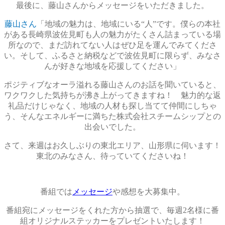
最後に、藤山さんからメッセージをいただきました。
藤山さん
「地域の魅力は、地域にいる“人”です。僕らの本社
がある長崎県波佐見町も人の魅力がたくさん詰まっている場
所なので、まだ訪れてない人はぜひ足を運んでみてくださ
い。そして、ふるさと納税などで波佐見町に限らず、みなさ
んが好きな地域を応援してください」
ポジティブなオーラ溢れる藤山さんのお話を聞いていると、
ワクワクした気持ちが沸き上がってきますね！ 魅力的な返
礼品だけじゃなく、地域の人材も探し当てて仲間にしちゃ
う、そんなエネルギーに満ちた株式会社スチームシップとの
出会いでした。
さて、来週はお久しぶりの東北エリア、山形県に伺います！
東北のみなさん、待っていてくださいね！
番組では
メッセージ
や感想を大募集中。
番組宛にメッセージをくれた方から抽選で、毎週2名様に番
組オリジナルステッカーをプレゼントいたします！