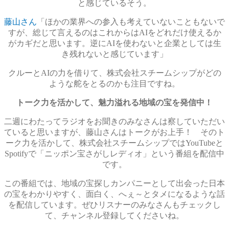
と感じているそう。
藤山さん
「ほかの業界への参入も考えていないこともないで
すが、総じて言えるのはこれからはAIをどれだけ使えるか
がカギだと思います。逆にAIを使わないと企業としては生
き残れないと感じています」
クルーとAIの力を借りて、株式会社スチームシップがどの
ような舵をとるのかも注目ですね。
トーク力を活かして、魅力溢れる地域の宝を発信中！
二週にわたってラジオをお聞きのみなさんは察していただい
ていると思いますが、藤山さんはトークがお上手！ そのト
ーク力を活かして、株式会社スチームシップではYouTubeと
Spotifyで「ニッポン宝さがしレディオ」という番組を配信中
です。
この番組では、地域の宝探しカンパニーとして出会った日本
の宝をわかりやすく、面白く、へぇ～とタメになるような話
を配信しています。ぜひリスナーのみなさんもチェックし
て、チャンネル登録してくださいね。