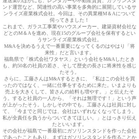
運送業のほかにも、レンタカーや不動産賃貸、ガソリンスタ
ンド運営など、関連性の高い事業を多角的に展開しているサ
ンライズ産業株式会社。今回は、その異業種M＆Aについて
伺ってきました！
これまで、ガラス工事業やハウスメーカー、建築資材会社な
どとのM＆Aを進め、現在15のグループ会社を保有するとい
うサンライズ産業株式会社。
M&Aを決めるうえで一番重要になってくるのはやはり「将
来性」だと言います。
福島県で「株式会社ワタヤス」という会社をM&Aしたとき
も、約50名の社員の若さ、そして歴史の長さに将来性を感じ
たそう。
さらに、工藤さんはM&Aするときに、「私はこの会社を買
ったのではなく、一緒に仕事をするために来た。いまよりも
売上を大きくして、皆さんの給料も増やす。」と伝えたそ
う。すると社員の一人から、「それは無理です！」という声
が上がったそう。しかしその中でも、工藤さんは社員に対し
て、「今までと同じでは、会社はいずれなくなってしまう、
私が全責任を負うからついてきてほしい。」とはっきり伝え
たといいます。
その会社が福島で一番最初にガソリンスタンドを作った会社
であったこともあり、まずはガソリンスタンドを作ることか