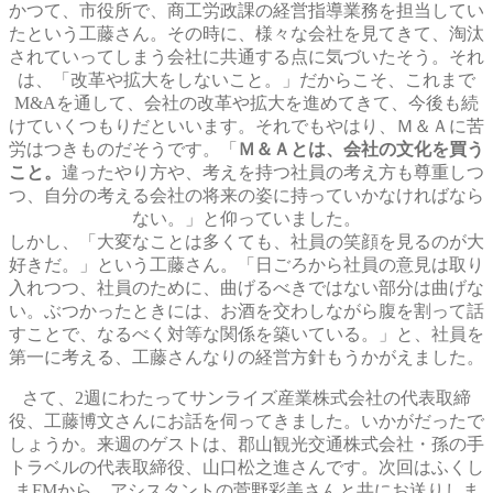
かつて、市役所で、商工労政課の経営指導業務を担当してい
たという工藤さん。その時に、様々な会社を見てきて、淘汰
されていってしまう会社に共通する点に気づいたそう。それ
は、「改革や拡大をしないこと。」だからこそ、これまで
M&Aを通して、会社の改革や拡大を進めてきて、今後も続
けていくつもりだといいます。それでもやはり、Ｍ＆Ａに苦
労はつきものだそうです。「
Ｍ＆Ａとは、会社の文化を買う
こと。
違ったやり方や、考えを持つ社員の考え方も尊重しつ
つ、自分の考える会社の将来の姿に持っていかなければなら
ない。」と仰っていました。
しかし、「大変なことは多くても、社員の笑顔を見るのが大
好きだ。」という工藤さん。「日ごろから社員の意見は取り
入れつつ、社員のために、曲げるべきではない部分は曲げな
い。ぶつかったときには、お酒を交わしながら腹を割って話
すことで、なるべく対等な関係を築いている。」と、社員を
第一に考える、工藤さんなりの経営方針もうかがえました。
さて、2週にわたってサンライズ産業株式会社の代表取締
役、工藤博文さんにお話を伺ってきました。いかがだったで
しょうか。来週のゲストは、郡山観光交通株式会社・孫の手
トラベルの代表取締役、山口松之進さんです。次回はふくし
まFMから、アシスタントの菅野彩美さんと共にお送りしま