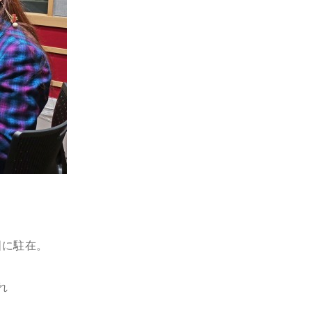
国に駐在。
れ