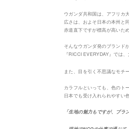
ウガンダ共和国は、アフリカ
広さは、およそ日本の本州と
赤道直下ですが標高が高いた
そんなウガンダ発のブランドが『R
『RICCI EVERYDAY』
また、目を引く不思議なモチ
カラフルといっても、色のト
日本でも受け入れられやすい
「生地の魅力もですが、ブラ
現地でNGOの仕事で通じて