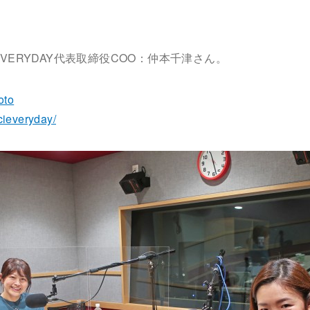
EVERYDAY代表取締役COO：仲本千津さん。
oto
cieveryday/