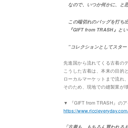
なので、いつか何かに、と思
この端切れのバッグを打ち出
『GIFT from TRAS
”コレクションとしてスター
先進国から流れてくる古着の
こうした古着は、本来の目的
ローカルマーケットまで流れ
そのため、現地での縫製業が
▼ 『GIFT from TRASH
https://www.riccieveryday.com/
「古着も、もちろん買われる