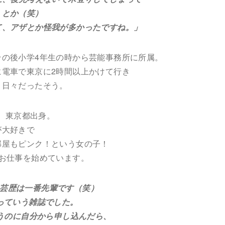
とか（笑）
ザとか怪我が多かったですね。」
その後小学4年生の時から芸能事務所に所属。
に電車で東京に2時間以上かけて行き
う日々だったそう。
れ。東京都出身。
が大好きで
部屋もピンク！という女の子！
お仕事を始めています。
は、芸歴は一番先輩です（笑）
いう雑誌でした。
に自分から申し込んだら、