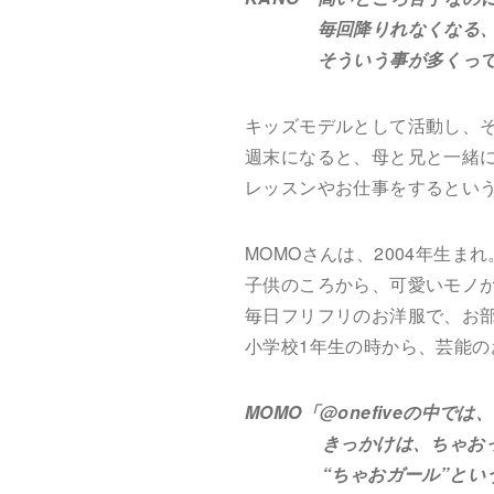
毎回降りれなくなる、
そういう事が多くって、ア
キッズモデルとして活動し、
週末になると、母と兄と一緒
レッスンやお仕事をするとい
MOMOさんは、2004年生ま
子供のころから、可愛いモノ
毎日フリフリのお洋服で、お
小学校1年生の時から、芸能の
MOMO「@onefiveの中で
きっかけは、ちゃおって
“ちゃおガール”というの