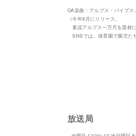
OA楽曲：アルプス・バイブス / @
（今年8月にリリース。
童謡アルプス一万尺を題材に
SNSでは、保育園で園児た
放送局
金曜日 12:00~12:25
日曜日 8: