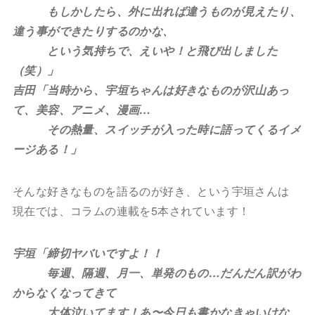
もしかしたら、外に出れば違うものが見えたり、
違う事ができたりするのかな、
という気持ちで、えいや！と飛び出しました
（笑）」
吉田「当時から、宇垣ちゃんは好きなものが沢山あっ
て、美容、アニメ、漫画…
その熱量、スイッチが入った時に語ってくるイメ
ージある！」
そんな好きなものを語るのが好き、という宇垣さんは
現在では、コラムの連載を5本されています！
宇垣「締切ヤバいですよ！！
毎週、隔週、月一、単発のもの…だんだん訳がわ
からなくなってきて
大体泣いてます！あ〜今日も書かなきゃいけな